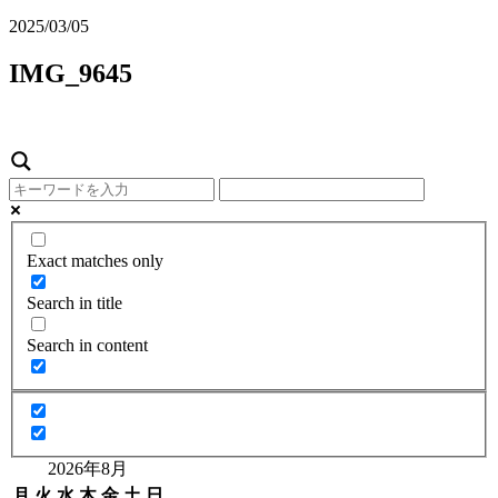
2025/03/05
IMG_9645
Exact matches only
Search in title
Search in content
2026年8月
月
火
水
木
金
土
日