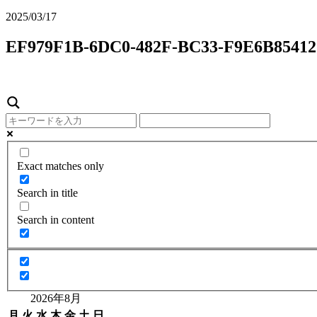
2025/03/17
EF979F1B-6DC0-482F-BC33-F9E6B8541
Exact matches only
Search in title
Search in content
2026年8月
月
火
水
木
金
土
日