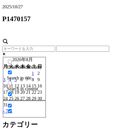
2025/10/27
P1470157
2026年8月
月
火
水
木
金
土
日
Exact matches only
1
2
Search in title
3
4
5
6
7
8
9
10
11
12
13
14
15
16
Search in content
17
18
19
20
21
22
23
24
25
26
27
28
29
30
31
« 7月
カテゴリー