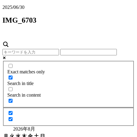
2025/06/30
IMG_6703
Exact matches only
Search in title
Search in content
2026年8月
月
火
水
木
金
土
日