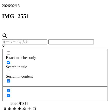
2026/02/18
IMG_2551
Exact matches only
Search in title
Search in content
2026年8月
月
火
水
木
金
土
日