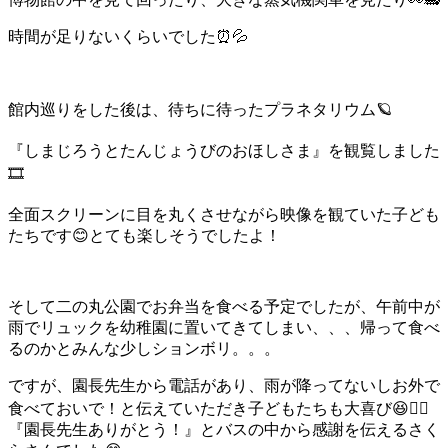
時間が足りないくらいでした⏰💦
館内巡りをした後は、待ちに待ったプラネタリウム🪐
『しまじろうとたんじょうびのおほしさま』を観覧しました
🎞️
全面スクリーンに目を丸くさせながら映像を観ていた子ども
たちです😊とても楽しそうでしたよ！
そして二の丸公園でお弁当を食べる予定でしたが、午前中が
雨でリュックを幼稚園に置いてきてしまい、、、帰って食べ
るのかとみんな少しションボリ。。。
ですが、園長先生から電話があり、雨が降ってないしお外で
食べておいで！と伝えていただき子どもたちも大喜び😆✌🏼
『園長先生ありがとう！』とバスの中から感謝を伝えるさく