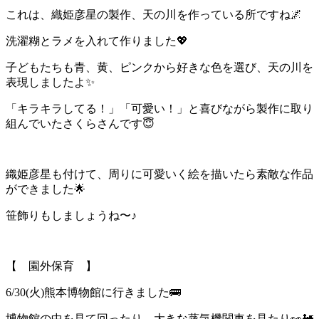
これは、織姫彦星の製作、天の川を作っている所ですね🌌
洗濯糊とラメを入れて作りました💖
子どもたちも青、黄、ピンクから好きな色を選び、天の川を
表現しましたよ✨
「キラキラしてる！」「可愛い！」と喜びながら製作に取り
組んでいたさくらさんです😇
織姫彦星も付けて、周りに可愛いく絵を描いたら素敵な作品
ができました🌟
笹飾りもしましょうね〜♪
【 園外保育 】
6/30(火)熊本博物館に行きました🚌
博物館の中を見て回ったり、大きな蒸気機関車を見たり👀🚂