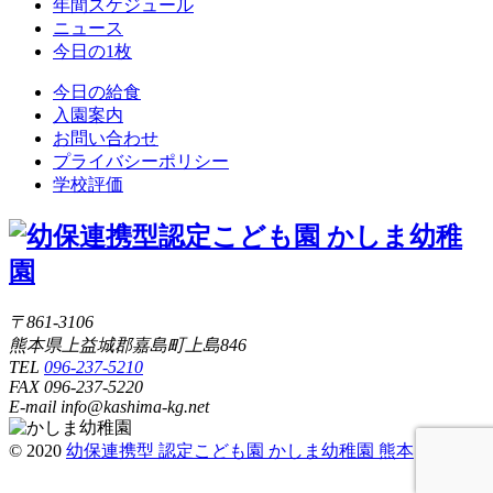
年間スケジュール
ニュース
今日の1枚
今日の給食
入園案内
お問い合わせ
プライバシーポリシー
学校評価
〒861-3106
熊本県上益城郡嘉島町上島846
TEL
096-237-5210
FAX 096-237-5220
E-mail info@kashima-kg.net
© 2020
幼保連携型 認定こども園 かしま幼稚園 熊本