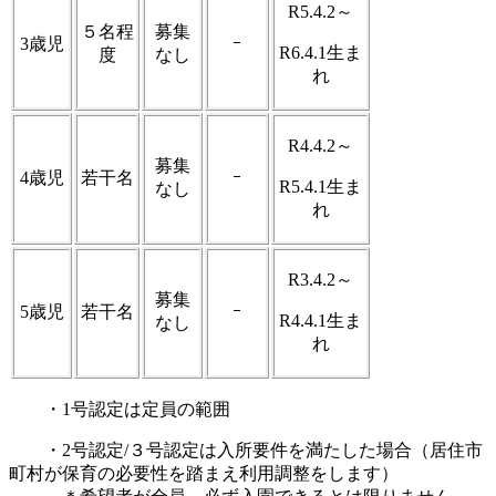
R5.4.2～
５名程
募集
3歳児
ｰ
R6.4.1生ま
度
なし
れ
R4.4.2～
募集
4歳児
若干名
ｰ
R5.4.1生ま
なし
れ
R3.4.2～
募集
5歳児
若干名
ｰ
R4.4.1生ま
なし
れ
・1号認定は定員の範囲
・2号認定/３号認定は入所要件を満たした場合（居住市
町村が保育の必要性を踏まえ利用調整をします）