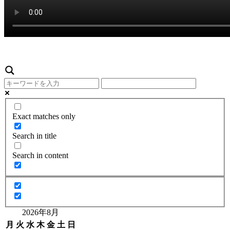
Exact matches only
Search in title
Search in content
2026年8月
月
火
水
木
金
土
日