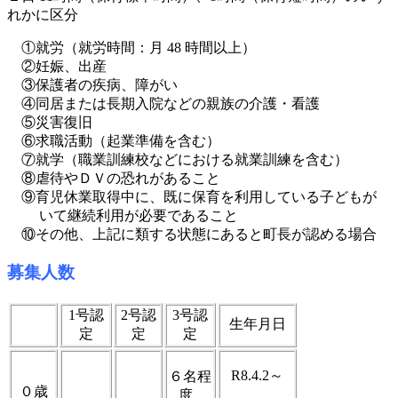
れかに区分
①就労（就労時間：月 48 時間以上）
②妊娠、出産
③保護者の疾病、障がい
④同居または長期入院などの親族の介護・看護
⑤災害復旧
⑥求職活動（起業準備を含む）
⑦就学（職業訓練校などにおける就業訓練を含む）
⑧虐待やＤＶの恐れがあること
⑨育児休業取得中に、既に保育を利用している子どもが
いて継続利用が必要であること
⑩その他、上記に類する状態にあると町長が認める場合
募集人数
1号認
2号認
3号認
生年月日
定
定
定
R8.4.2～
６名程
０歳
度