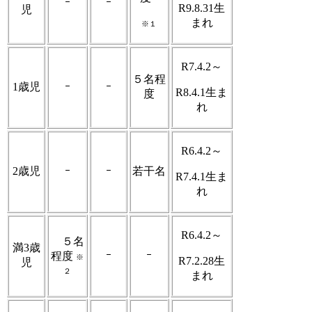
ｰ
ｰ
R9.8.31生
児
まれ
※１
R7.4.2～
５名程
1歳児
ｰ
ｰ
R8.4.1生ま
度
れ
R6.4.2～
2歳児
ｰ
ｰ
若干名
R7.4.1生ま
れ
R6.4.2～
５名
満3歳
ｰ
ｰ
程度
※
R7.2.28生
児
２
まれ