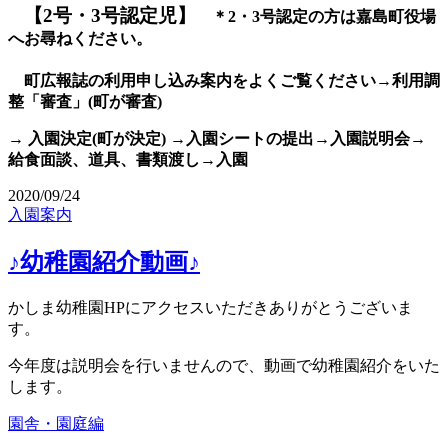
【2号・3号認定児】
＊2・3号認定の方は嘉島町役場
へお尋ねください。
町広報誌の利用申し込み案内をよくご覧ください
→利用調
整「審査」(町が審査)
→ 入園決定(町が決定) →入園シートの提出→入園説明会→
給食面談、道具、書類渡し→入園
2020/09/24
入園案内
♪幼稚園紹介動画♪
かしま幼稚園HPにアクセスいただきありがとうございま
す。
今年度は説明会を行いませんので、動画で幼稚園紹介をいた
します。
園舎・園庭編