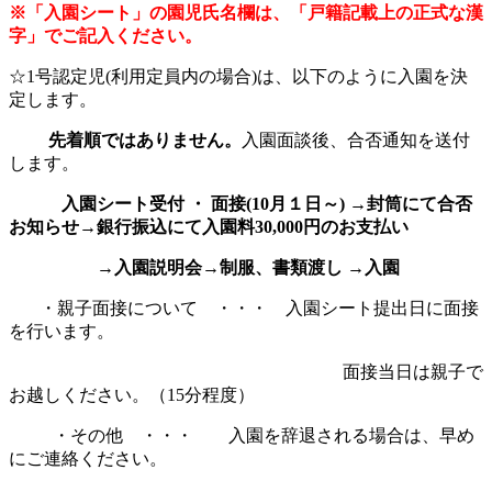
※「入園シート」の園児氏名欄は、「戸籍記載上の正式な漢
字」でご記入ください。
☆1号認定児(利用定員内の場合)は、以下のように入園を決
定します。
先着順ではありません。
入園面談後、合否通知を送付
します。
入園シート受付 ・ 面接(10月１日～) →封筒にて合否
お知らせ→銀行振込にて入園料30,000円のお支払い
→入園説明会→制服、書類渡し →入園
・
親子面接について ・・・
入園シート提出日に面接
を行います。
面接当日は親子で
お越しください。（15分程度）
・その他 ・・・
入園を辞退される場合は、早め
にご連絡ください。