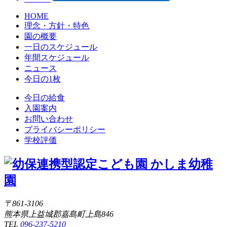
HOME
理念・方針・特色
園の概要
一日のスケジュール
年間スケジュール
ニュース
今日の1枚
今日の給食
入園案内
お問い合わせ
プライバシーポリシー
学校評価
〒861-3106
熊本県上益城郡嘉島町上島846
TEL
096-237-5210