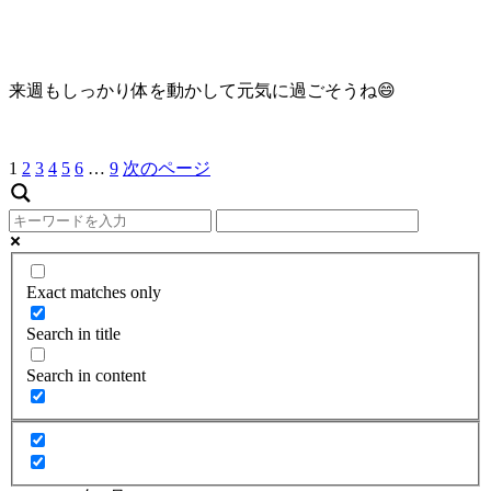
来週もしっかり体を動かして元気に過ごそうね😄
1
2
3
4
5
6
…
9
次のページ
Exact matches only
Search in title
Search in content