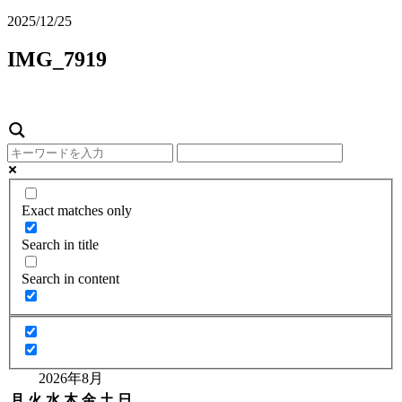
2025/12/25
IMG_7919
Exact matches only
Search in title
Search in content
2026年8月
月
火
水
木
金
土
日