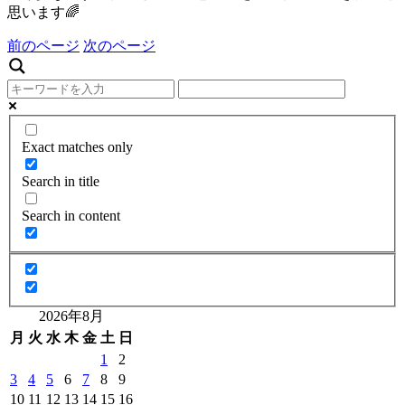
思います🌈
前のページ
次のページ
Exact matches only
Search in title
Search in content
2026年8月
月
火
水
木
金
土
日
1
2
3
4
5
6
7
8
9
10
11
12
13
14
15
16