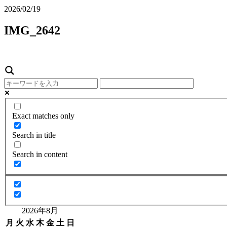
2026/02/19
IMG_2642
Exact matches only
Search in title
Search in content
2026年8月
月
火
水
木
金
土
日