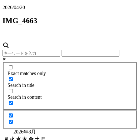
2026/04/20
IMG_4663
Exact matches only
Search in title
Search in content
2026年8月
月
火
水
木
金
土
日