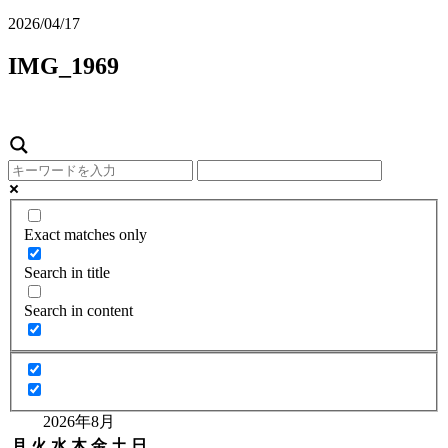
2026/04/17
IMG_1969
Exact matches only
Search in title
Search in content
2026年8月
月
火
水
木
金
土
日