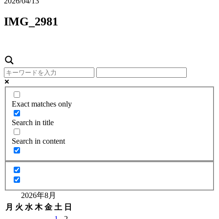
2026/04/13
IMG_2981
Exact matches only
Search in title
Search in content
2026年8月
月
火
水
木
金
土
日
1
2