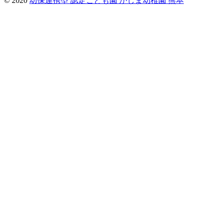
© 2020
幼保連携型 認定こども園 かしま幼稚園 熊本