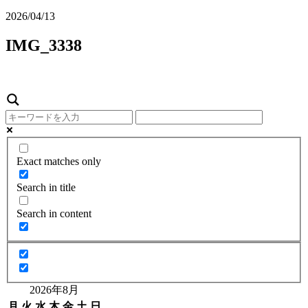
2026/04/13
IMG_3338
Exact matches only
Search in title
Search in content
2026年8月
月
火
水
木
金
土
日