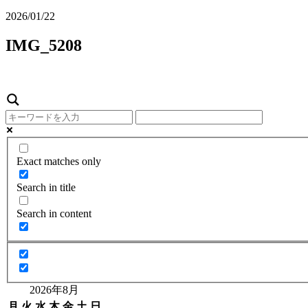
2026/01/22
IMG_5208
Exact matches only
Search in title
Search in content
2026年8月
月
火
水
木
金
土
日