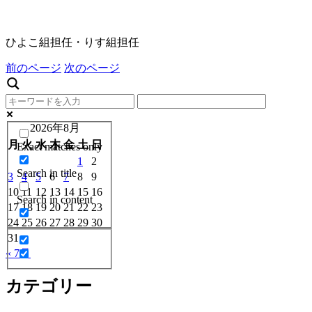
ひよこ組担任・りす組担任
前のページ
次のページ
2026年8月
月
火
水
木
金
土
日
Exact matches only
1
2
Search in title
3
4
5
6
7
8
9
10
11
12
13
14
15
16
Search in content
17
18
19
20
21
22
23
24
25
26
27
28
29
30
31
« 7月
カテゴリー