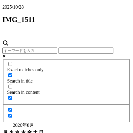
2025/10/28
IMG_1511
Exact matches only
Search in title
Search in content
2026年8月
月
火
水
木
金
土
日