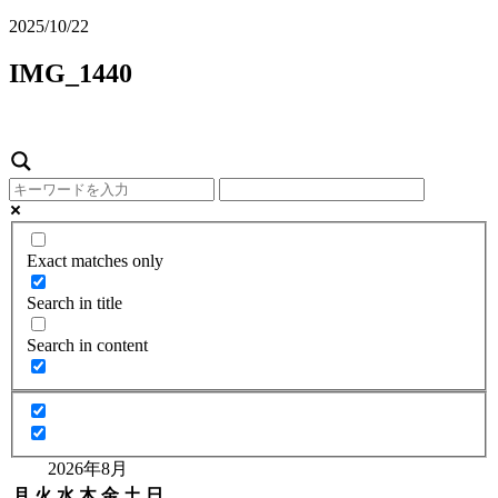
2025/10/22
IMG_1440
Exact matches only
Search in title
Search in content
2026年8月
月
火
水
木
金
土
日