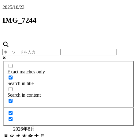
2025/10/23
IMG_7244
Exact matches only
Search in title
Search in content
2026年8月
月
火
水
木
金
土
日