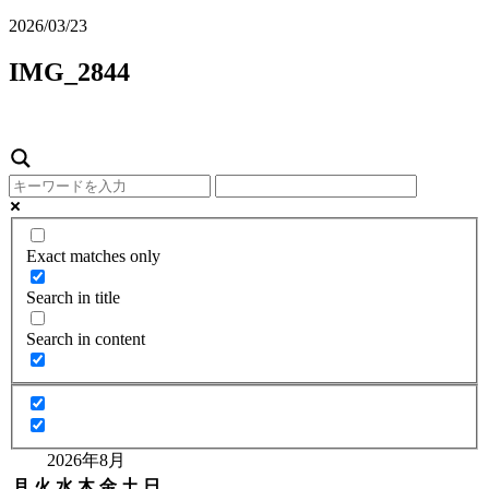
2026/03/23
IMG_2844
Exact matches only
Search in title
Search in content
2026年8月
月
火
水
木
金
土
日