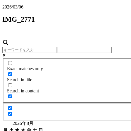
2026/03/06
IMG_2771
Exact matches only
Search in title
Search in content
2026年8月
月
火
水
木
金
土
日