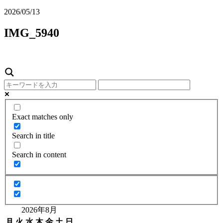
2026/05/13
IMG_5940
Exact matches only
Search in title
Search in content
2026年8月
月
火
水
木
金
土
日