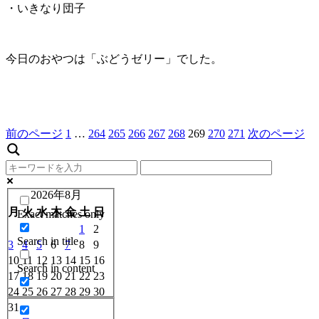
・いきなり団子
今日のおやつは「ぶどうゼリー」でした。
前のページ
1
…
264
265
266
267
268
269
270
271
次のページ
2026年8月
月
火
水
木
金
土
日
Exact matches only
1
2
Search in title
3
4
5
6
7
8
9
10
11
12
13
14
15
16
Search in content
17
18
19
20
21
22
23
24
25
26
27
28
29
30
31