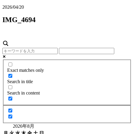
2026/04/20
IMG_4694
Exact matches only
Search in title
Search in content
2026年8月
月
火
水
木
金
土
日