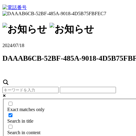
2024/07/18
DAAAB6CB-52BF-485A-9018-4D5B75FB
Exact matches only
Search in title
Search in content