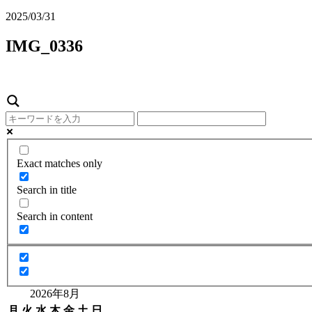
2025/03/31
IMG_0336
Exact matches only
Search in title
Search in content
2026年8月
月
火
水
木
金
土
日