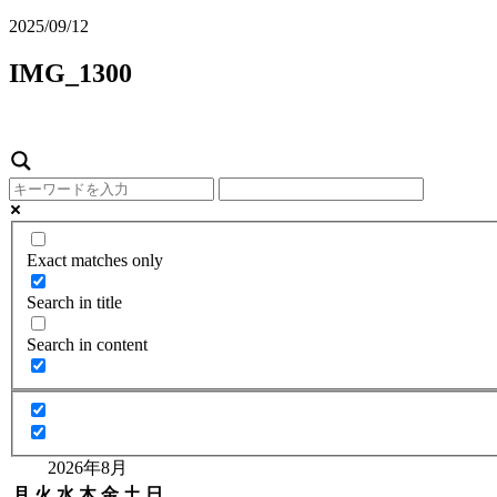
2025/09/12
IMG_1300
Exact matches only
Search in title
Search in content
2026年8月
月
火
水
木
金
土
日